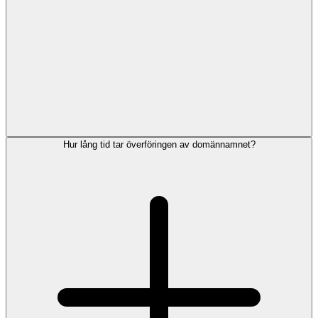
Hur lång tid tar överföringen av domännamnet?