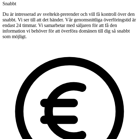
Snabbt
Du är intresserad av sveltekit-prerender och vill få kontroll över den
snabbt. Vi ser till att det händer. Vår genomsnittliga överföringstid är
endast 24 timmar. Vi samarbetar med säljaren för att få den
information vi behöver för att överföra domänen till dig så snabbt
som möjligt.