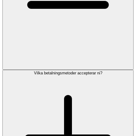
Vilka betalningsmetoder accepterar ni?