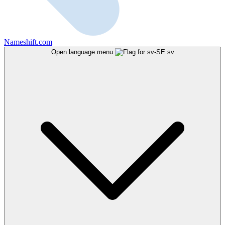
Nameshift.com
Open language menu
sv