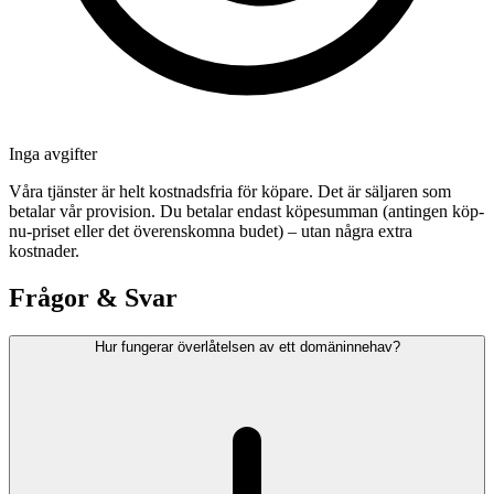
Inga avgifter
Våra tjänster är helt kostnadsfria för köpare. Det är säljaren som
betalar vår provision. Du betalar endast köpesumman (antingen köp-
nu-priset eller det överenskomna budet) – utan några extra
kostnader.
Frågor & Svar
Hur fungerar överlåtelsen av ett domäninnehav?